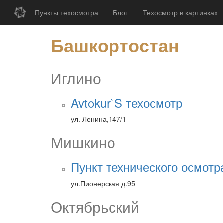
Пункты техосмотра
Блог
Техосмотр в картинках
Башкортостан
Иглино
Avtokur`S техосмотр
ул. Ленина,147/1
Мишкино
Пункт технического осмотр
ул.Пионерская д.95
Октябрьский