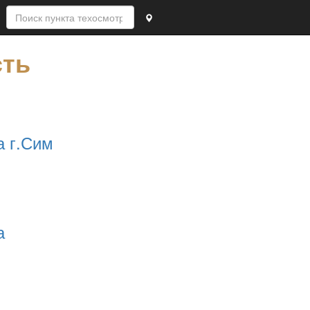
сть
а г.Сим
а