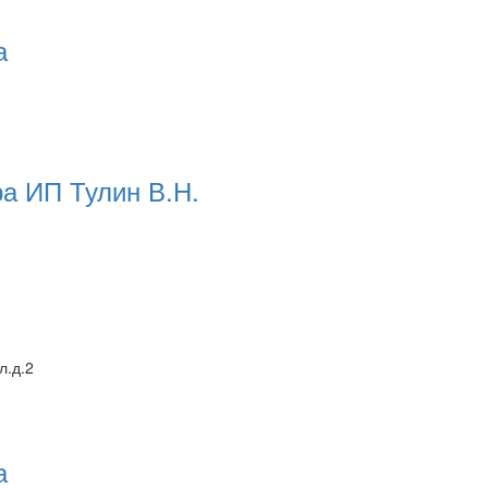
а
а ИП Тулин В.Н.
л.д.2
а