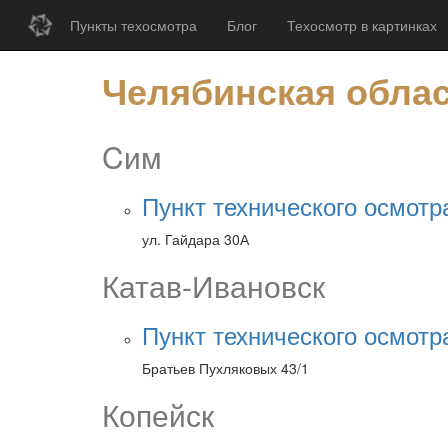
Пункты техосмотра
Блог
Техосмотр в картинках
Челябинская обла
Cим
Пункт технического осмотр
ул. Гайдара 30А
Катав-Ивановск
Пункт технического осмотр
Братьев Пухляковых 43/1
Копейск