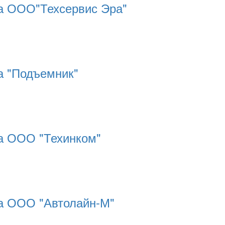
ра ООО"Техсервис Эра"
а "Подъемник"
ра ООО "Техинком"
ра ООО "Автолайн-М"