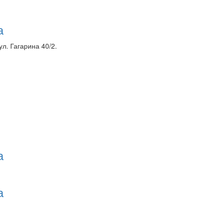
а
л. Гагарина 40/2.
а
а